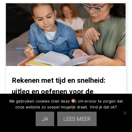
Rekenen met tijd en snelheid:
uitleg en oefenen voor de
basisschool
We gebruiken cookies (niet deze
) om ervoor te zorgen dat
onze website zo soepel mogelijk draait. Vind je dat ok?
JA
LEES MEER