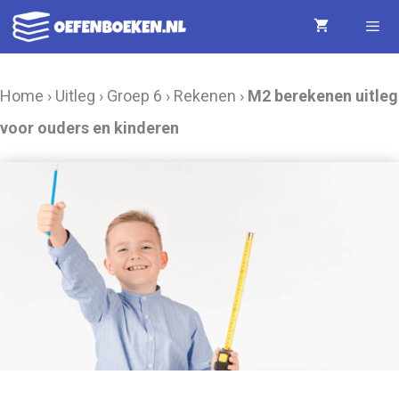
Ga
naar
de
Menu
Home
›
Uitleg
›
Groep 6
›
Rekenen
›
M2 berekenen uitleg
inhoud
voor ouders en kinderen