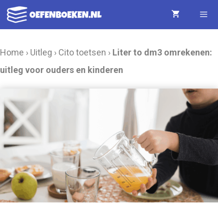
Ga
naar
de
Menu
Home
›
Uitleg
›
Cito toetsen
›
Liter to dm3 omrekenen:
inhoud
uitleg voor ouders en kinderen