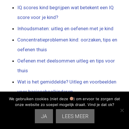
IQ scores kind begrijpen wat betekent een IQ
score voor je kind?
Inhoudsmaten: uitleg en oefenen met je kind
Concentratieproblemen kind: oorzaken, tips en
oefenen thuis
Oefenen met deelsommen uitleg en tips voor
thuis
Wat is het gemiddelde? Uitleg en voorbeelden
voor basisschoolkinderen
We gebruiken cookies (niet deze
) om ervoor te zorgen dat
onze website zo soepel mogelijk draait. Vind je dat ok?
JA
LEES MEER
Gerelateerde berichten