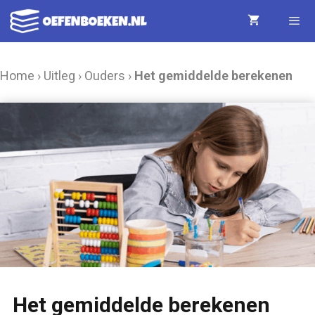
Ga
naar
de
Menu
Home
›
Uitleg
›
Ouders
›
Het gemiddelde berekenen
inhoud
Het gemiddelde berekenen