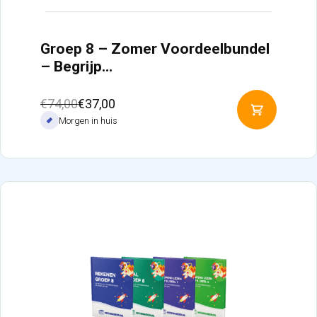
Groep 8 – Zomer Voordeelbundel
– Begrijp…
Oorspronkelijke
Huidige
€
74,00
€
37,00
Toevoeg
prijs
prijs
Morgen in huis
aan
was:
is:
winkelw
€74,00.
€37,00.