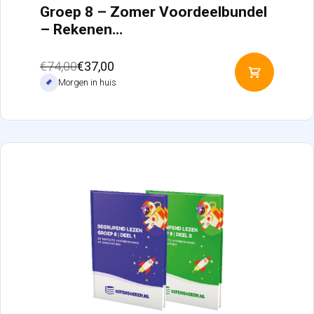
Groep 8 – Zomer Voordeelbundel
– Rekenen…
Oorspronkelijke
Huidige
€
74,00
€
37,00
Toevoeg
prijs
prijs
Morgen in huis
aan
was:
is:
winkelw
€74,00.
€37,00.