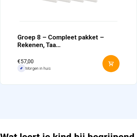
Groep 8 – Compleet pakket –
Rekenen, Taa…
€
57,00
Toevoeg
Morgen in huis
aan
winkelw