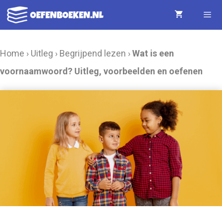
Ga
naar
de
Menu
Home
›
Uitleg
›
Begrijpend lezen
›
Wat is een
inhoud
voornaamwoord? Uitleg, voorbeelden en oefenen