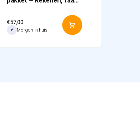
pakket – Rekenen, Taa…
€
57,00
Toevoegen
Morgen in huis
aan
winkelwagen