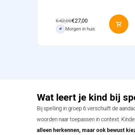
Oorspronkelijke
Huidige
€
42,00
€
27,00
Toev
prijs
prijs
Morgen in huis
aan
was:
is:
winke
€42,00.
€27,00.
Wat leert je kind bij sp
Bij spelling in groep 6 verschuift de aand
woorden naar toepassen in context. Kinde
alleen herkennen, maar ook bewust kie