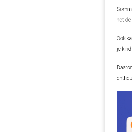
Sommen
het de 
Ook ka
je kin
Daarom
onthou