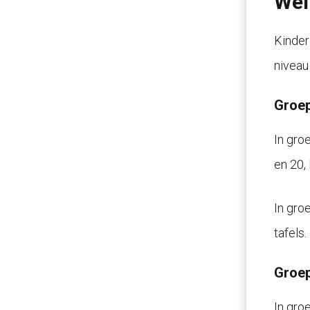
Wel
Kinder
niveau 
Groep
In gro
en 20,
In gro
tafels
Groep
In gro