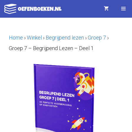
Ga
naar
de
Menu
inhoud
Home
›
Winkel
›
Begrijpend lezen
›
Groep 7
›
Groep 7 – Begrijpend Lezen – Deel 1