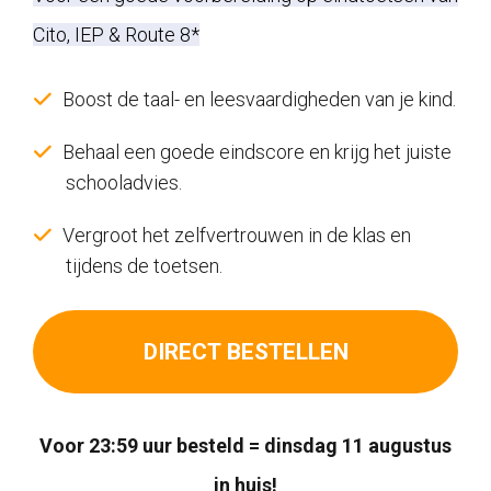
was:
is:
Cito, IEP & Route 8*
€42,00.
€37,00.
Boost de taal- en leesvaardigheden van je kind.
Behaal een goede eindscore en krijg het juiste
schooladvies.
Vergroot het zelfvertrouwen in de klas en
tijdens de toetsen.
DIRECT BESTELLEN
Voor 23:59 uur besteld = dinsdag 11 augustus
in huis!