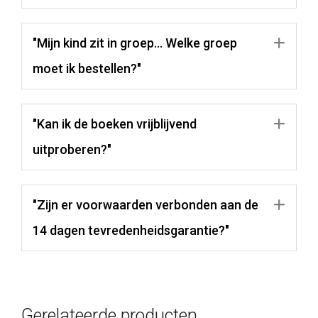
"Mijn kind zit in groep… Welke groep
Uit
moet ik bestellen?"
"Kan ik de boeken vrijblijvend
Uit
uitproberen?"
"Zijn er voorwaarden verbonden aan de
Uit
14 dagen tevredenheidsgarantie?"
Gerelateerde producten