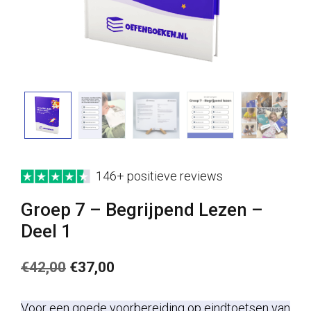
146+ positieve reviews
Groep 7 – Begrijpend Lezen –
Deel 1
Oorspronkelijke
Huidige
€
42,00
€
37,00
prijs
prijs
Voor een goede voorbereiding op eindtoetsen van