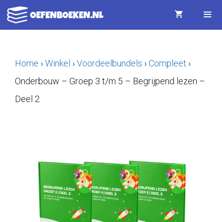
Ga
naar
de
Menu
inhoud
Home
›
Winkel
›
Voordeelbundels
›
Compleet
›
Onderbouw – Groep 3 t/m 5 – Begrijpend lezen –
Deel 2