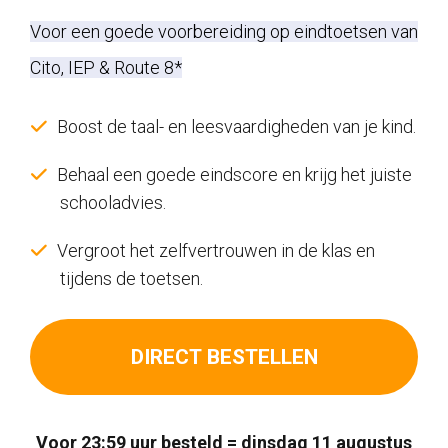
prijs
prijs
Voor een goede voorbereiding op eindtoetsen van
was:
is:
Cito, IEP & Route 8*
€171,00.
€47,00.
Boost de taal- en leesvaardigheden van je kind.
Behaal een goede eindscore en krijg het juiste
schooladvies.
Vergroot het zelfvertrouwen in de klas en
tijdens de toetsen.
DIRECT BESTELLEN
Voor 23:59 uur besteld = dinsdag 11 augustus