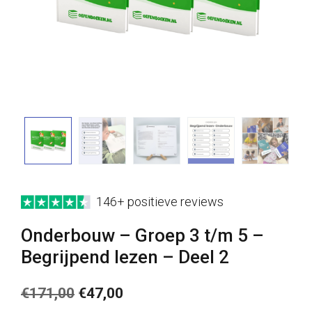
146+ positieve reviews
Onderbouw – Groep 3 t/m 5 –
Begrijpend lezen – Deel 2
Oorspronkelijke
Huidige
€
171,00
€
47,00