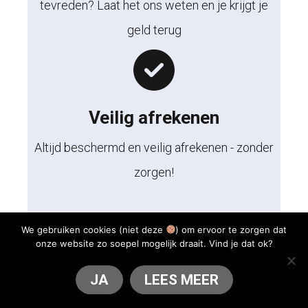
tevreden? Laat het ons weten en je krijgt je
geld terug
Veilig afrekenen
Altijd beschermd en veilig afrekenen - zonder
zorgen!
We gebruiken cookies (niet deze
) om ervoor te zorgen dat
onze website zo soepel mogelijk draait. Vind je dat ok?
JA
LEES MEER
14 dagen niet goed geld