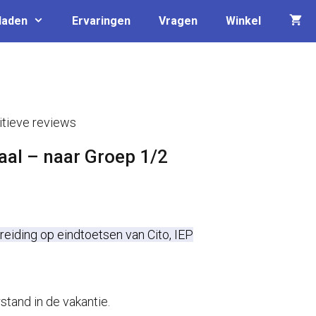
laden
Ervaringen
Vragen
Winkel
tieve reviews
aal – naar Groep 1/2
ijke
ige
eiding op eindtoetsen van Cito, IEP
00.
tand in de vakantie.