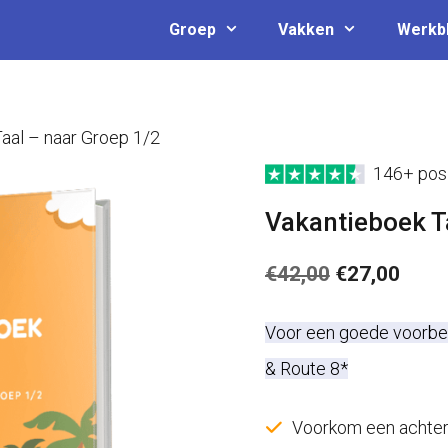
Groep
Vakken
Werkb
aal – naar Groep 1/2
146+ posi
Vakantieboek T
Oorspronkel
Huid
€
42,00
€
27,00
prijs
prijs
Voor een goede voorber
was:
is:
& Route 8*
€42,00.
€27,
Voorkom een achters