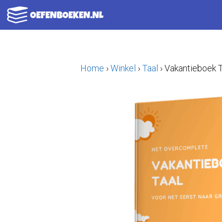
Ga
naar
de
inhoud
Home
›
Winkel
›
Taal
›
Vakantieboek T