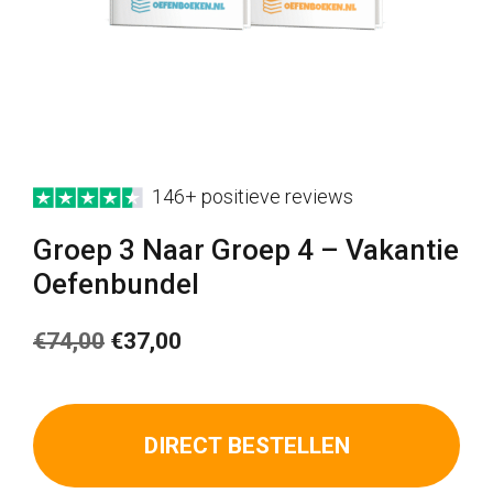
146+ positieve reviews
Groep 3 Naar Groep 4 – Vakantie
Oefenbundel
Oorspronkelijke
Huidige
€
74,00
€
37,00
prijs
prijs
was:
is:
DIRECT BESTELLEN
€74,00.
€37,00.