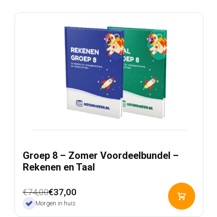
€42,00.
€27,00.
Groep 8 – Zomer Voordeelbundel –
Rekenen en Taal
Oorspronkelijke
Huidige
€
37,00
€
74,00
Toevoeg
prijs
prijs
Morgen in huis
aan
was:
is:
winkelwa