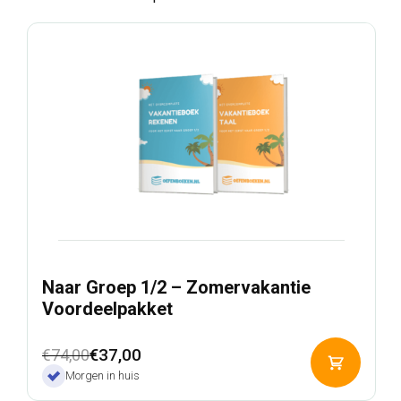
Naar Groep 1/2 – Zomervakantie
Voordeelpakket
Oorspronkelijke
Huidige
€
37,00
€
74,00
Toevoeg
prijs
prijs
Morgen in huis
aan
was:
is:
winkelwa