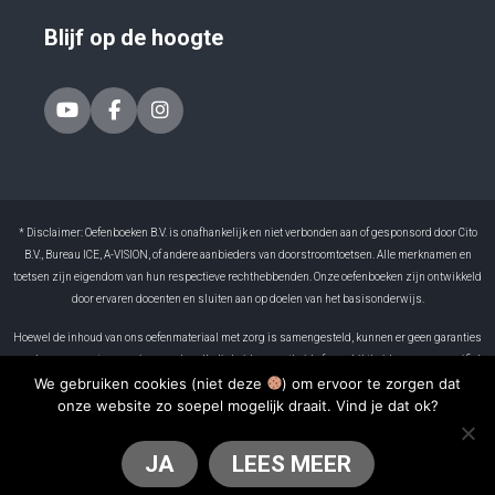
Blijf op de hoogte
* Disclaimer: Oefenboeken B.V. is onafhankelijk en niet verbonden aan of gesponsord door Cito
B.V., Bureau ICE, A-VISION, of andere aanbieders van doorstroomtoetsen. Alle merknamen en
toetsen zijn eigendom van hun respectieve rechthebbenden. Onze oefenboeken zijn ontwikkeld
door ervaren docenten en sluiten aan op doelen van het basisonderwijs.
Hoewel de inhoud van ons oefenmateriaal met zorg is samengesteld, kunnen er geen garanties
worden gegeven ten aanzien van de volledigheid, correctheid of geschiktheid voor een specifiek
We gebruiken cookies (niet deze
) om ervoor te zorgen dat
doel. Oefenboeken B.V. is niet aansprakelijk voor eventuele fouten in het materiaal of voor
onze website zo soepel mogelijk draait. Vind je dat ok?
gevolgen die voortvloeien uit het gebruik ervan. Resultaten kunnen per leerling verschillen. Het
gebruik van dit boek is volledig op eigen verantwoordelijkheid.
JA
LEES MEER
2026 © Oefenboeken.nl