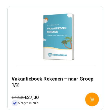
€42,00.
€27,00.
Vakantieboek Rekenen – naar Groep
1/2
Oorspronkelijke
Huidige
€
27,00
€
42,00
Toevoeg
prijs
prijs
Morgen in huis
aan
was:
is:
winkelwa