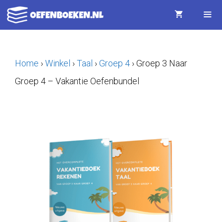
Ga
naar
de
Menu
inhoud
Home
›
Winkel
›
Taal
›
Groep 4
›
Groep 3 Naar
Groep 4 – Vakantie Oefenbundel