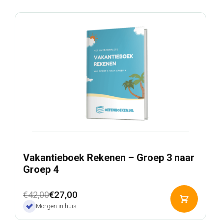
€74,00.
€37,00.
Vakantieboek Rekenen – Groep 3 naar
Groep 4
Oorspronkelijke
Huidige
€
27,00
€
42,00
Toevoeg
prijs
prijs
Morgen in huis
aan
was:
is:
winkelwa