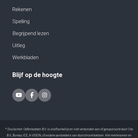
Rekenen
Spelling
Begrijpend lezen
Uitleg
Werkbladen
Blijf op de hoogte
* Disclaimer: Oefenboeken B.V. is onafhankelijk en niet verbonden aan of gesponsord door Cito
B.V., Bureau ICE, A-VISION, of andere aanbieders van doorstroomtoetsen. Alle merknamen en