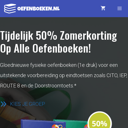
Ga
naar
de
Menu
Tijdelijk 50% Zomerkorting
inhoud
Op Alle Oefenboeken!
Gloednieuwe fysieke oefenboeken (1e druk) voor een
uitstekende voorbereiding op eindtoetsen zoals CITO, IEP,
ROUTE 8 en de Doorstroomtoets.*
KIES JE GROEP