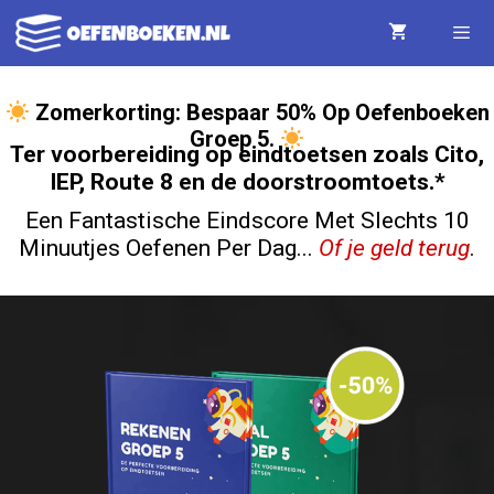
Ga
naar
de
Menu
Zomerkorting: Bespaar 50% Op Oefenboeken
inhoud
Groep 5.
Ter voorbereiding op eindtoetsen zoals Cito,
IEP, Route 8 en de doorstroomtoets.*
Een Fantastische Eindscore Met Slechts 10
Minuutjes Oefenen Per Dag...
Of je geld terug
.