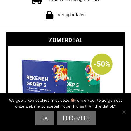
Veilig betalen
ZOMERDEAL
We gebruiken cookies (niet deze
) om ervoor te zorgen dat
onze website zo soepel mogelijk draait. Vind je dat ok?
JA
LEES MEER