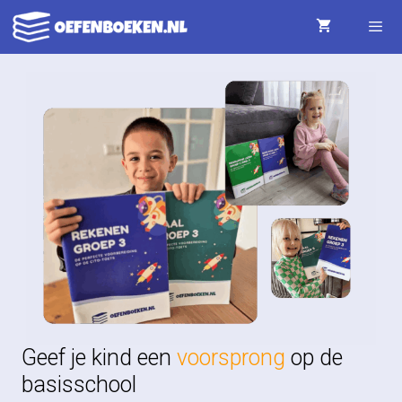
Ga
naar
de
Menu
inhoud
Geef je kind een
voorsprong
op de
basisschool