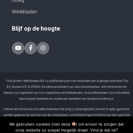
Uitleg
Werkbladen
Blijf op de hoogte
* Disclaimer: Oefenboeken B.V. is onafhankelijk en niet verbonden aan of gesponsord door Cito
B.V., Bureau ICE, A-VISION, of andere aanbieders van doorstroomtoetsen. Alle merknamen en
toetsen zijn eigendom van hun respectieve rechthebbenden. Onze oefenboeken zijn ontwikkeld
door ervaren docenten en sluiten aan op doelen van het basisonderwijs.
Hoewel de inhoud van ons oefenmateriaal met zorg is samengesteld, kunnen er geen garanties
worden gegeven ten aanzien van de volledigheid, correctheid of geschiktheid voor een specifiek
doel. Oefenboeken B.V. is niet aansprakelijk voor eventuele fouten in het materiaal of voor
We gebruiken cookies (niet deze
) om ervoor te zorgen dat
gevolgen die voortvloeien uit het gebruik ervan. Resultaten kunnen per leerling verschillen. Het
onze website zo soepel mogelijk draait. Vind je dat ok?
gebruik van dit boek is volledig op eigen verantwoordelijkheid.