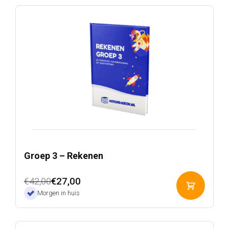
Groep 3 – Rekenen
Oorspronkelijke
Huidige
€
27,00
€
42,00
Toevoeg
prijs
prijs
Morgen in huis
aan
was:
is:
winkelwa
€42,00.
€27,00.