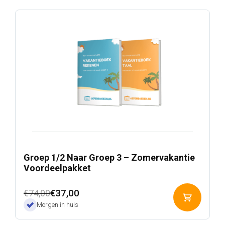
Groep 1/2 Naar Groep 3 – Zomervakantie
Voordeelpakket
Oorspronkelijke
Huidige
€
37,00
€
74,00
Toevoeg
prijs
prijs
Morgen in huis
aan
was:
is:
winkelwa
€74,00.
€37,00.