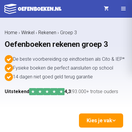
Ga
naar
de
Menu
Home
›
Winkel
›
Rekenen
›
Groep 3
inhoud
Oefenboeken rekenen groep 3
De beste voorbereiding op eindtoetsen als Cito & IEP*
Fysieke boeken die perfect aansluiten op school
14 dagen niet goed geld terug garantie
Uitstekend
4,3
|
93.000+ trotse ouders
★
★
★
★
★
Kies je vak