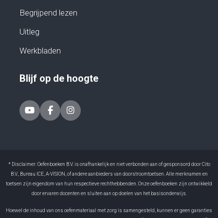
Begrijpend lezen
Uitleg
Werkbladen
Blijf op de hoogte
* Disclaimer: Oefenboeken B.V. is onafhankelijk en niet verbonden aan of gesponsord door Cito
B.V., Bureau ICE, A-VISION, of andere aanbieders van doorstroomtoetsen. Alle merknamen en
toetsen zijn eigendom van hun respectieve rechthebbenden. Onze oefenboeken zijn ontwikkeld
door ervaren docenten en sluiten aan op doelen van het basisonderwijs.
Hoewel de inhoud van ons oefenmateriaal met zorg is samengesteld, kunnen er geen garanties