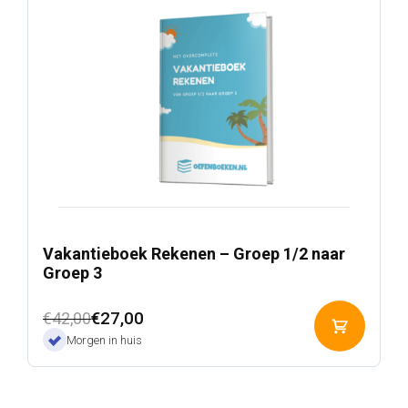
Vakantieboek Rekenen – Groep 1/2 naar
Groep 3
Oorspronkelijke
Huidige
€
27,00
€
42,00
Toevoeg
prijs
prijs
Morgen in huis
aan
was:
is:
winkelwa
€42,00.
€27,00.