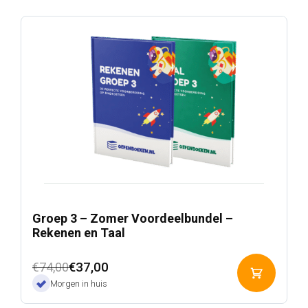
Groep 3 – Zomer Voordeelbundel –
Rekenen en Taal
Oorspronkelijke
Huidige
€
37,00
€
74,00
Toevoeg
prijs
prijs
Morgen in huis
aan
was:
is:
winkelwa
€74,00.
€37,00.