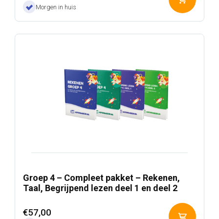
Toevoeg
prijs
prijs
Morgen in huis
aan
was:
is:
winkelwa
€74,00.
€37,00.
Groep 4 – Compleet pakket – Rekenen,
Taal, Begrijpend lezen deel 1 en deel 2
€
57,00