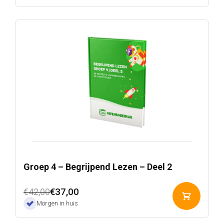
winkelwa
€42,00.
€37,00.
Groep 4 – Begrijpend Lezen – Deel 2
Oorspronkelijke
Huidige
€
37,00
€
42,00
Toevoeg
prijs
prijs
Morgen in huis
aan
was:
is:
winkelwa
€42,00.
€37,00.