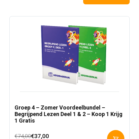
Groep 4 – Zomer Voordeelbundel –
Begrijpend Lezen Deel 1 & 2 – Koop 1 Krijg
1 Gratis
Oorspronkelijke
Huidige
€
37,00
€
74,00