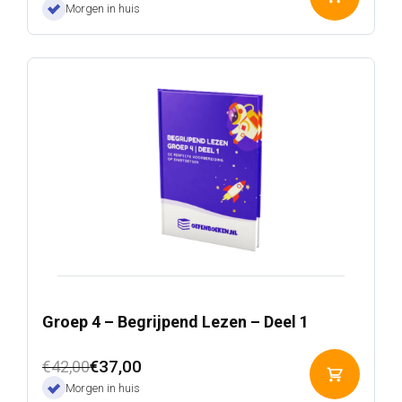
Toevoeg
Morgen in huis
aan
winkelwa
Groep 4 – Begrijpend Lezen – Deel 1
Oorspronkelijke
Huidige
€
37,00
€
42,00
Toevoeg
prijs
prijs
Morgen in huis
aan
was:
is: