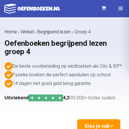
Ga
naar
de
Menu
Home
›
Winkel
›
Begrijpend lezen
›
Groep 4
inhoud
Oefenboeken begrijpend lezen
groep 4
De beste voorbereiding op eindtoetsen als Cito & IEP*
Fysieke boeken die perfect aansluiten op school
14 dagen niet goed geld terug garantie
Uitstekend
4,3
|
93.000+ trotse ouders
★
★
★
★
★
Kies je vak