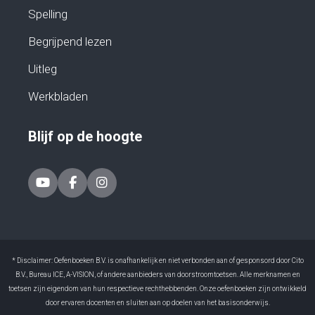
Spelling
Begrijpend lezen
Uitleg
Werkbladen
Blijf op de hoogte
* Disclaimer: Oefenboeken B.V. is onafhankelijk en niet verbonden aan of gesponsord door Cito
B.V., Bureau ICE, A-VISION, of andere aanbieders van doorstroomtoetsen. Alle merknamen en
toetsen zijn eigendom van hun respectieve rechthebbenden. Onze oefenboeken zijn ontwikkeld
door ervaren docenten en sluiten aan op doelen van het basisonderwijs.