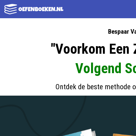
Ga
naar
de
Bespaar V
inhoud
"Voorkom Een 
Volgend Sc
Ontdek de beste methode 