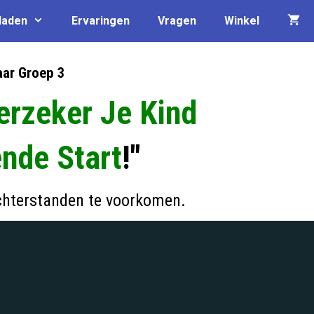
laden
Ervaringen
Vragen
Winkel
ar Groep 3
erzeker Je Kind
nde Start
!"
hterstanden te voorkomen.