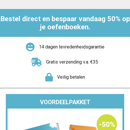
Bestel direct en bespaar vandaag 50% op
je oefenboeken.
14 dagen tevredenheidsgarantie
Gratis verzending v.a. €35
Veilig betalen
VOORDEELPAKKET