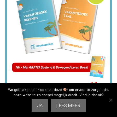
We gebruiken cookies (niet deze
) om ervoor te zorgen dat
Voordeelpakket
onze website zo soepel mogelijk draait. Vind je dat ok?
JA
LEES MEER
€74,00