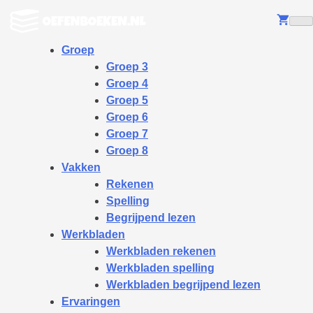
Ga
naar
Me
de
Groep
inhoud
Groep 3
Groep 4
Groep 5
Groep 6
Groep 7
Groep 8
Vakken
Rekenen
Spelling
Begrijpend lezen
Werkbladen
Werkbladen rekenen
Werkbladen spelling
Werkbladen begrijpend lezen
Ervaringen