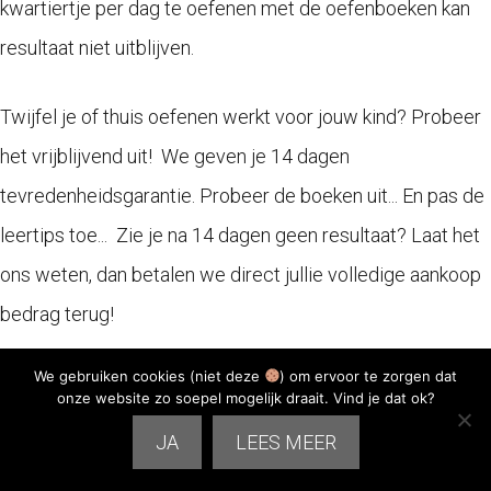
kwartiertje per dag te oefenen met de oefenboeken kan
resultaat niet uitblijven.
Twijfel je of thuis oefenen werkt voor jouw kind? Probeer
het vrijblijvend uit!
We geven je 14 dagen
tevredenheidsgarantie. Probeer de boeken uit... En pas de
leertips toe... Zie je na 14 dagen geen
resultaat? Laat het
ons weten, dan betalen we direct jullie volledige aankoop
bedrag terug!
We gebruiken cookies (niet deze
) om ervoor te zorgen dat
onze website zo soepel mogelijk draait. Vind je dat ok?
JA
LEES MEER
"Zijn deze boeken ook geschikt ter voorbereiding op