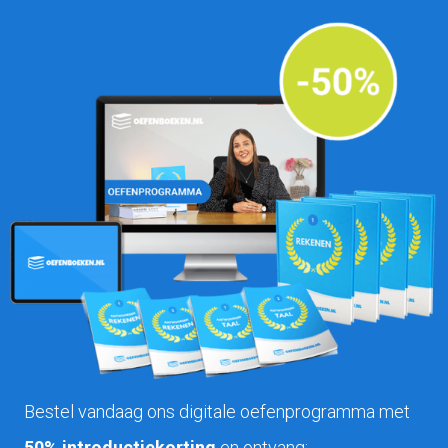
Bestel vandaag ons digitale oefenprogramma met
50% introductiekorting
en ontvang: