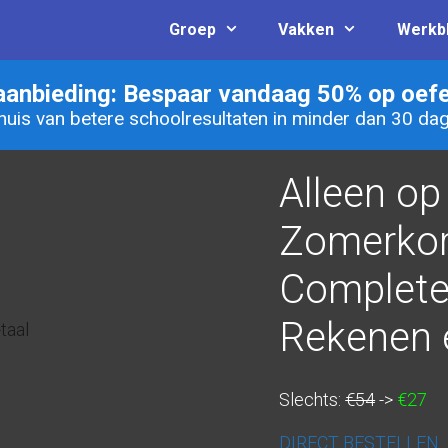
Groep
Vakken
Werkb
aanbieding: Bespaar vandaag 50% op oefe
thuis van betere schoolresultaten in minder dan 30 dagen
Alleen op
Zomerkor
Complete
Rekenen e
Slechts:
€54
->
€27
DIRECT BESTELLEN