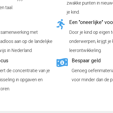
zwakke punten in nieuwe
n taal.
je kind.
Een "oneerlijke" vo
n samenwerking met
Door je kind op eigen
adloos aan op de landelijke
onderwerpen, krijgt je 
ijs in Nederland.
leerontwikkeling.
ocus
Bespaar geld
ert de concentratie van je
Genoeg oefenmateria
isseling in opgaven en
voor minder dan de pri
toren.