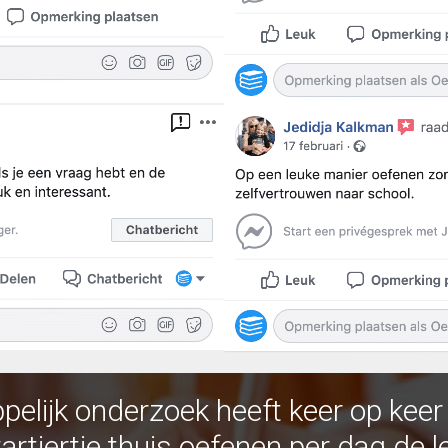
elijk onderzoek heeft keer op kee
artiertje thuis oefenen per dag de l