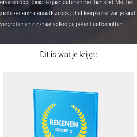
ervaren door thuis te gaan oefenen met hun kind. Met het
juiste oefenmateriaal kun ook jij het leerplezier van je kind
vergroten en zijn/haar volledige potentieel benutten!
Dit is wat je krijgt: