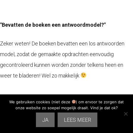
"Bevatten de boeken een antwoordmodel?"
Zeker weten! De boeken bevatten een los antwoorden
model, zodat de gemaakte opdrachten eenvoudig
gecontroleerd kunnen worden zonder telkens heen en
weer te bladeren! Wel zo makkelijk
We gebruiken cookies (niet deze
) om ervoor te zorgen dat
onze website zo soepel mogelijk draait. Vind je dat ok?
"Verwarren deze boeken mijn kind niet? / Sluiten de
JA
LEES MEER
boeken wel aan op de methode van mijn basisschool?"