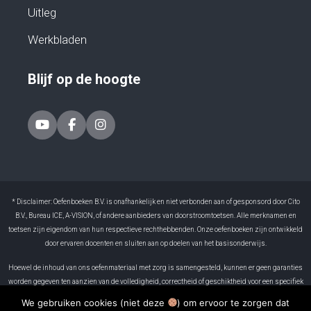
Uitleg
Werkbladen
Blijf op de hoogte
* Disclaimer: Oefenboeken B.V. is onafhankelijk en niet verbonden aan of gesponsord door Cito
B.V., Bureau ICE, A-VISION, of andere aanbieders van doorstroomtoetsen. Alle merknamen en
toetsen zijn eigendom van hun respectieve rechthebbenden. Onze oefenboeken zijn ontwikkeld
door ervaren docenten en sluiten aan op doelen van het basisonderwijs.
Hoewel de inhoud van ons oefenmateriaal met zorg is samengesteld, kunnen er geen garanties
worden gegeven ten aanzien van de volledigheid, correctheid of geschiktheid voor een specifiek
doel. Oefenboeken B.V. is niet aansprakelijk voor eventuele fouten in het materiaal of voor
We gebruiken cookies (niet deze
) om ervoor te zorgen dat
gevolgen die voortvloeien uit het gebruik ervan. Resultaten kunnen per leerling verschillen. Het