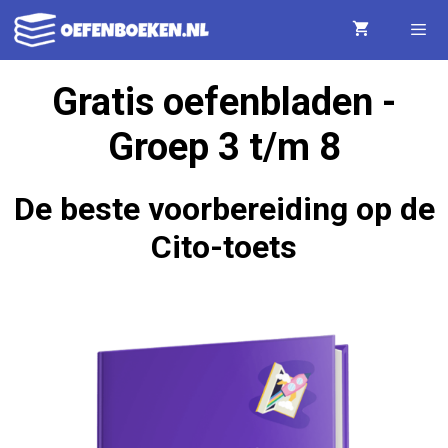
Ga
naar
de
Gratis oefenbladen -
Menu
inhoud
Groep 3 t/m 8
De beste voorbereiding op de
Cito-toets