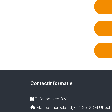
Contactinformatie
Oefenboeken B.V.
Maarssenbroeksedijk 41 3542DM Utrech