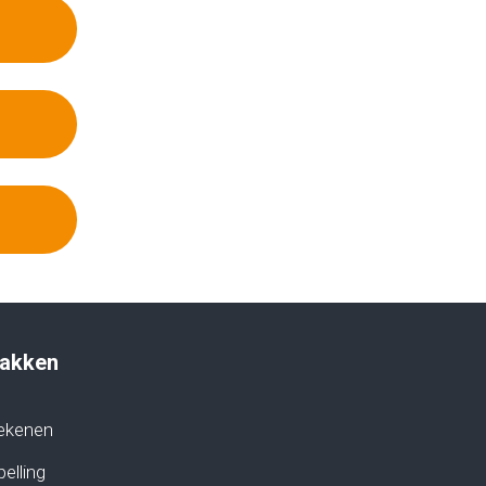
akken
ekenen
elling