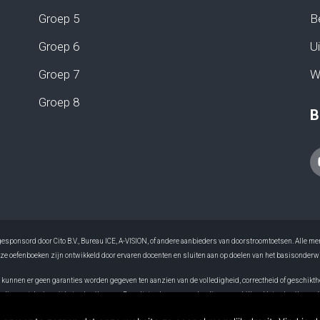
Groep 5
B
Groep 6
Ui
Groep 7
W
Groep 8
B
f gesponsord door Cito B.V., Bureau ICE, A-VISION, of andere aanbieders van doorstroomtoetsen. All
ze oefenboeken zijn ontwikkeld door ervaren docenten en sluiten aan op doelen van het basisonderwi
nnen er geen garanties worden gegeven ten aanzien van de volledigheid, correctheid of geschiktheid
n die voortvloeien uit het gebruik ervan. Resultaten kunnen per leerling verschillen. Het gebruik van d