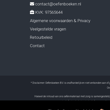
contact@oefenboeken.nl
KVK: 97565644
Algemene voorwaarden & Privacy
Veelgestelde vragen
Retourbeleid
Contact
* Disclaimer: Oefenboeken B.V. is onafhankelijk en niet verbonden aan o
On
Hoewel de inhoud van ons oefenmateriaal met zorg is samengesteld, ku
eventuele fouten in het materiaal of voor gevolge