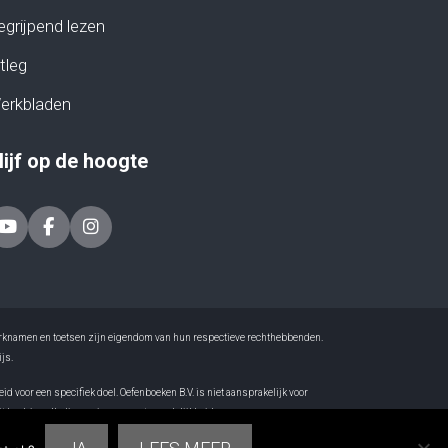
egrijpend lezen
tleg
erkbladen
lijf op de hoogte
e merknamen en toetsen zijn eigendom van hun respectieve rechthebbenden.
js.
 voor een specifiek doel. Oefenboeken B.V. is niet aansprakelijk voor
it boek is volledig op eigen verantwoordelijkheid.