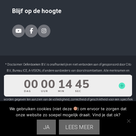
Blijf op de hoogte
* Disclaimer: Oefenboeken B.V. is onafhankelijk en niet verbonden aan of gesponsord door Cito
B.V., Bureau ICE, A-VISION, of andere aanbieders van doorstroomtoetsen. Alle merknamen en
toetsen zijn eigendom van hun respectieve rechthebbenden. Onze oefenboeken zijn ontwikkeld
door ervaren docenten en sluiten aan op doelen van het basisonderwijs.
Hoewel de inhoud van ons oefenmateriaal met zorg is samengesteld, kunnen er geen garanties
worden gegeven ten aanzien van de volledigheid, correctheid of geschiktheid voor een specifiek
doel. Oefenboeken B.V. is niet aansprakelijk voor eventuele fouten in het materiaal of voor
We gebruiken cookies (niet deze
) om ervoor te zorgen dat
gevolgen die voortvloeien uit het gebruik ervan. Resultaten kunnen per leerling verschillen. Het
onze website zo soepel mogelijk draait. Vind je dat ok?
gebruik van dit boek is volledig op eigen verantwoordelijkheid.
JA
LEES MEER
2026 © Oefenboeken.nl