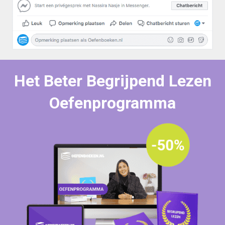
Het Beter Begrijpend Lezen
Oefenprogramma