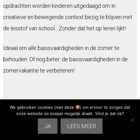
opdrachten worden kinderen uitgedaagd om in
creatieve en bewegende context bezig te blijven met
de lesstof van school... Zonder dat het op leren lijkt!
Ideaal om alle basisvaardigheden in de zomer te
behouden. Of nog beter: de basisvaardigheden in de
zomervakantie te verbeteren!
We gebruiken cookies (niet deze
) om ervoor te zorgen dat
onze website zo soepel mogelijk draait. Vind je dat ok?
JA
LEES MEER
Een "probeer het 14 dagen" risico vrije