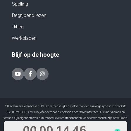
Spelling
Begrijpend lezen
Uitleg
Werkbladen
Blijf op de hoogte
* Disclaimer: Oefenboeken B.V. is onafhankelijk en niet verbonden aan of gesponsord door Cito
B.V., Bureau ICE, A-VISION, of andere aanbieders van doorstroomtoetsen. Alle merknamen en
toetsen zijn eigendom van hun respectieve rechthebbenden. Onze oefenboeken zijn ontwikkeld
door ervaren docenten en sluiten aan op doelen van het basisonderwijs.