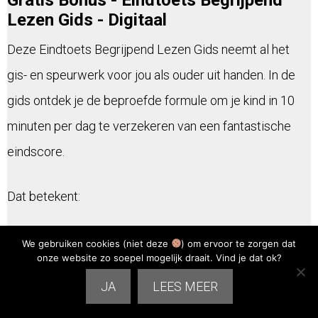
Gratis Bonus - Eindtoets Begrijpend
Lezen Gids - Digitaal
Deze Eindtoets Begrijpend Lezen Gids neemt al het
gis- en speurwerk voor jou als ouder uit handen. In de
gids ontdek je de beproefde formule om je kind in 10
minuten per dag te verzekeren van een fantastische
eindscore.
Dat betekent:
Geen angst meer voor een tegenvallende
We gebruiken cookies (niet deze
) om ervoor te zorgen dat
onze website zo soepel mogelijk draait. Vind je dat ok?
eindscore.
JA
LEES MEER
Rust, omdat je kind precies weet wat hij of zij
kan verwachten.