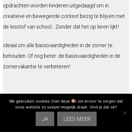
opdrachten worden kinderen uitgedaagd om in
creatieve en bewegende context bezig te blijven met
de lesstof van school... Zonder dat het op leren lijkt!
Ideaal om alle basisvaardigheden in de zomer te
behouden. Of nog beter: de basisvaardigheden in de
zomervakantie te verbeteren!
We gebruiken cookies (niet deze
) om ervoor te zorgen dat
onze website zo soepel mogelijk draait. Vind je dat ok?
JA
LEES MEER
Een "probeer het 14 dagen" risico vrije