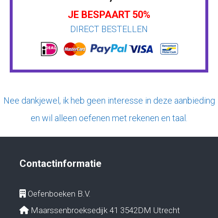
JE BESPAART 50%
DIRECT BESTELLEN
Nee dankjewel, ik heb geen interesse in deze aanbieding
en wil alleen oefenen met rekenen en taal.
Contactinformatie
Oefenboeken B.V.
Maarssenbroeksedijk 41 3542DM Utrecht