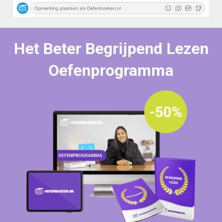
Het Beter Begrijpend Lezen
Oefenprogramma