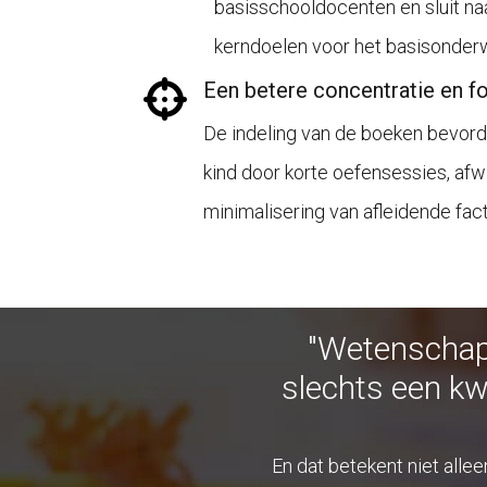
basisschooldocenten en sluit na
kerndoelen voor het basisonderw
Een betere concentratie en f
De indeling van de boeken bevord
kind door korte oefensessies, afw
minimalisering van afleidende fac
"Wetenschapp
slechts een kw
En dat betekent niet alle