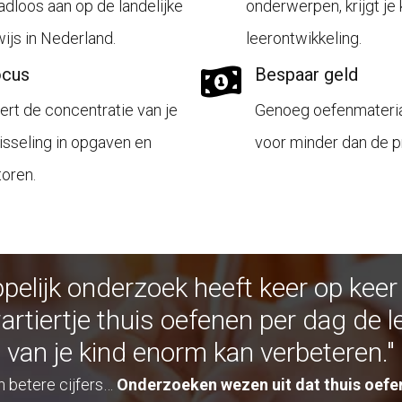
adloos aan op de landelijke
onderwerpen, krijgt je 
ijs in Nederland.
leerontwikkeling.
ocus
Bespaar geld
ert de concentratie van je
Genoeg oefenmateria
isseling in opgaven en
voor minder dan de pri
toren.
elijk onderzoek heeft keer op kee
artiertje thuis oefenen per dag de l
van je kind enorm kan verbeteren."
en betere cijfers…
Onderzoeken wezen uit dat thuis oefen