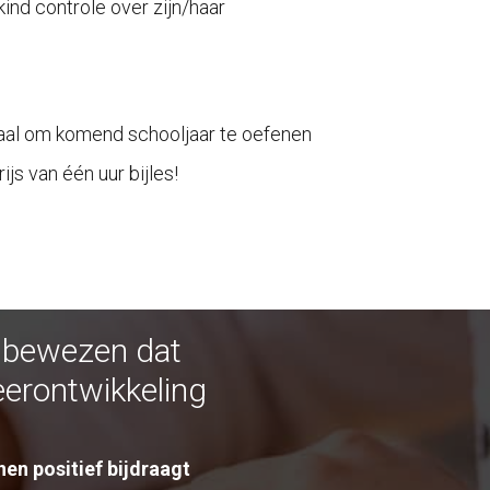
kind controle over zijn/haar
al om komend schooljaar te oefenen
js van één uur bijles!
r bewezen dat
eerontwikkeling
en positief bijdraagt