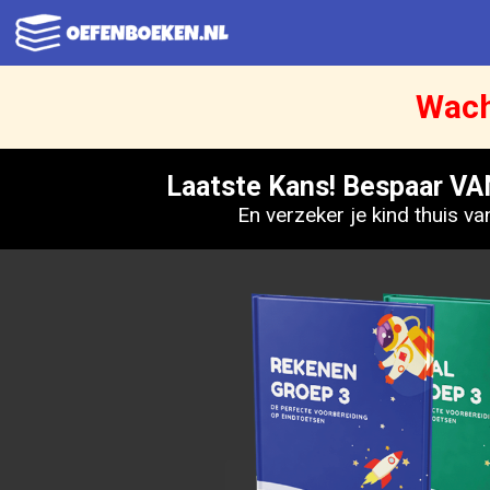
Ga
naar
de
Wacht
inhoud
Laatste Kans! Bespaar VA
En verzeker je kind thuis va