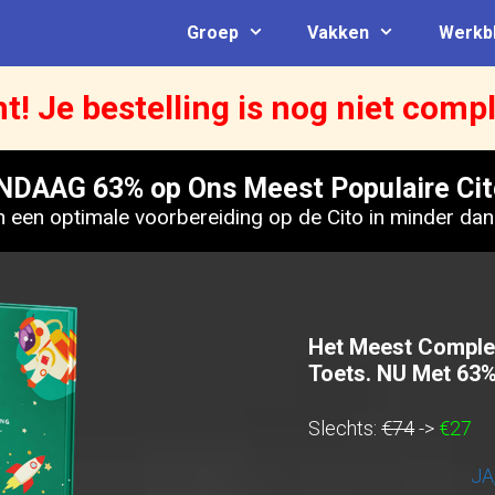
Groep
Vakken
Werkb
! Je bestelling is nog niet compl
NDAAG 63% op Ons Meest Populaire Cit
n een optimale voorbereiding op de Cito in minder dan 
Het Meest Complet
Toets. NU Met 63%
Slechts:
€74
->
€27
JA