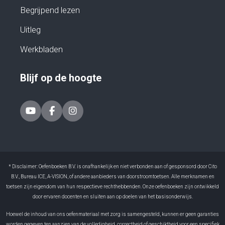
Begrijpend lezen
Uitleg
Werkbladen
Blijf op de hoogte
* Disclaimer: Oefenboeken B.V. is onafhankelijk en niet verbonden aan of gesponsord door Cito
B.V., Bureau ICE, A-VISION, of andere aanbieders van doorstroomtoetsen. Alle merknamen en
toetsen zijn eigendom van hun respectieve rechthebbenden. Onze oefenboeken zijn ontwikkeld
door ervaren docenten en sluiten aan op doelen van het basisonderwijs.
Hoewel de inhoud van ons oefenmateriaal met zorg is samengesteld, kunnen er geen garanties
worden gegeven ten aanzien van de volledigheid, correctheid of geschiktheid voor een specifiek