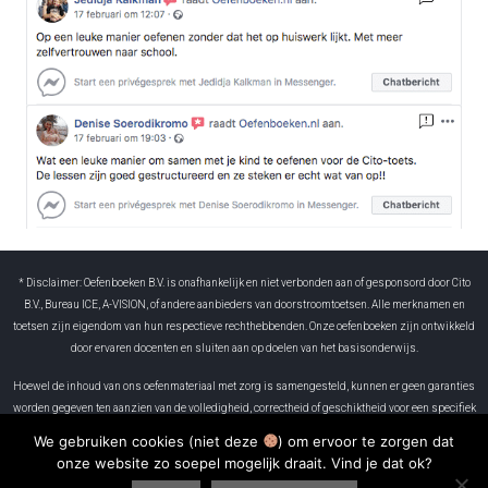
* Disclaimer: Oefenboeken B.V. is onafhankelijk en niet verbonden aan of gesponsord door Cito
B.V., Bureau ICE, A-VISION, of andere aanbieders van doorstroomtoetsen. Alle merknamen en
toetsen zijn eigendom van hun respectieve rechthebbenden. Onze oefenboeken zijn ontwikkeld
door ervaren docenten en sluiten aan op doelen van het basisonderwijs.
Hoewel de inhoud van ons oefenmateriaal met zorg is samengesteld, kunnen er geen garanties
worden gegeven ten aanzien van de volledigheid, correctheid of geschiktheid voor een specifiek
doel. Oefenboeken B.V. is niet aansprakelijk voor eventuele fouten in het materiaal of voor
We gebruiken cookies (niet deze
) om ervoor te zorgen dat
gevolgen die voortvloeien uit het gebruik ervan. Resultaten kunnen per leerling verschillen. Het
onze website zo soepel mogelijk draait. Vind je dat ok?
gebruik van dit boek is volledig op eigen verantwoordelijkheid.