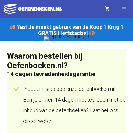
Ga
naar
de
Yes! Je maakt gebruik van de Koop 1 Krijg 1
Menu
GRATIS Herfstactie!
inhoud
Waarom bestellen bij
Oefenboeken.nl?
14 dagen tevredenheidsgarantie
Probeer risicoloos onze oefenboeken uit.
Ben je binnen 14 dagen niet tevreden met de
inhoud van de oefenboeken? Laat het ons
direct weten!