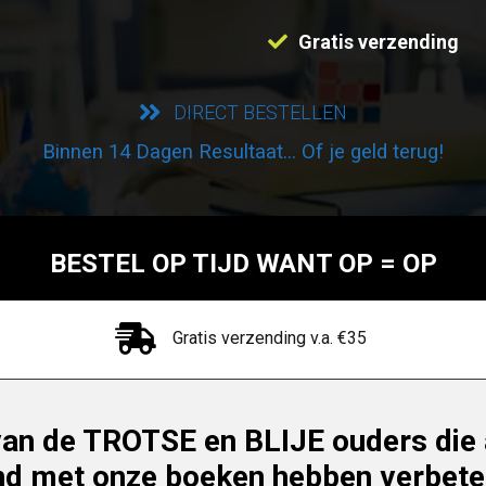
Gratis verzending
DIRECT BESTELLEN
Binnen 14 Dagen Resultaat... Of je geld terug!
BESTEL OP TIJD WANT OP = OP
Gratis verzending v.a. €35
an de TROTSE en BLIJE ouders die 
nd met onze boeken hebben verbete