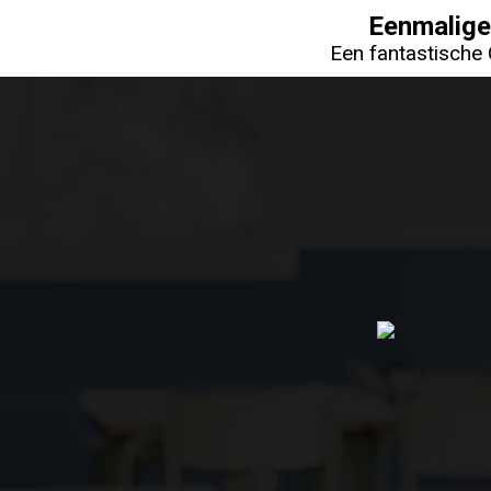
Ga
Eenmalige
Een fantastische 
naar
de
inhoud