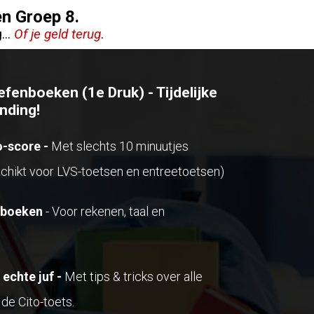
n Groep 8.
...
Of je geld terug
.
fenboeken (1e Druk) - Tijdelijke
nding!
o-score -
Met slechts 10 minuutjes
chikt voor LVS-toetsen en entreetoetsen)
nboeken
- Voor rekenen, taal en
 echte juf -
Met tips & tricks over alle
de Cito-toets.