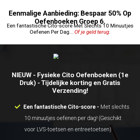
Ga
Eenmalige Aanbieding: Bespaar 50% Op
naar
Oefenboeken Groep 6.
Een fantastische Cito-score Met Slechts 10 Minuutjes
de
Oefenen Per Dag...
Of je geld terug
.
inhoud
NIEUW - Fysieke Cito Oefenboeken (1e
Druk) - Tijdelijke korting en Gratis
Verzending!
Een fantastische Cito-score -
Met slechts
10 minuutjes oefenen per dag! (Geschikt
voor LVS-toetsen en entreetoetsen)