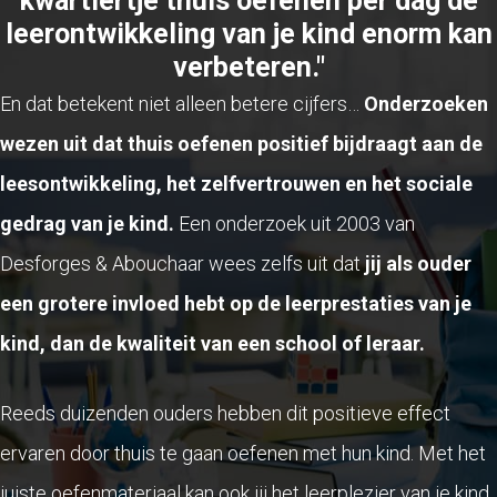
kwartiertje thuis oefenen per dag de
leerontwikkeling van je kind enorm kan
verbeteren."
En dat betekent niet alleen betere cijfers…
Onderzoeken
wezen uit dat thuis oefenen positief bijdraagt aan de
leesontwikkeling, het zelfvertrouwen en het sociale
gedrag van je kind.
Een onderzoek uit 2003 van
Desforges & Abouchaar wees zelfs uit dat
jij als ouder
een grotere invloed hebt op de leerprestaties van je
kind, dan de kwaliteit van een school of leraar.
Reeds duizenden ouders hebben dit positieve effect
ervaren door thuis te gaan oefenen met hun kind. Met het
juiste oefenmateriaal kan ook jij het leerplezier van je kind