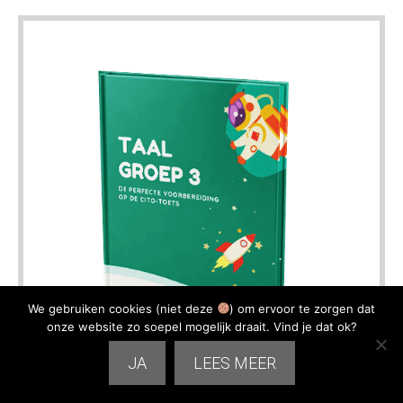
We gebruiken cookies (niet deze
) om ervoor te zorgen dat
onze website zo soepel mogelijk draait. Vind je dat ok?
JA
LEES MEER
Oefenboek Taal