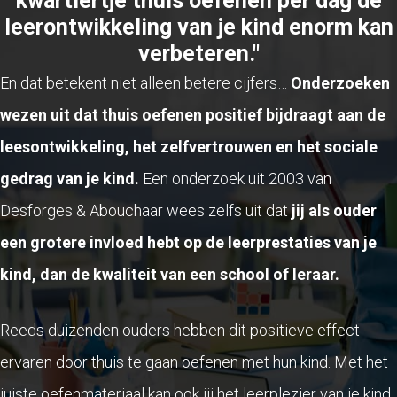
kwartiertje thuis oefenen per dag de
leerontwikkeling van je kind enorm kan
verbeteren."
En dat betekent niet alleen betere cijfers…
Onderzoeken
wezen uit dat thuis oefenen positief bijdraagt aan de
leesontwikkeling, het zelfvertrouwen en het sociale
gedrag van je kind.
Een onderzoek uit 2003 van
Desforges & Abouchaar wees zelfs uit dat
jij als ouder
een grotere invloed hebt op de leerprestaties van je
kind, dan de kwaliteit van een school of leraar.
Reeds duizenden ouders hebben dit positieve effect
ervaren door thuis te gaan oefenen met hun kind. Met het
juiste oefenmateriaal kan ook jij het leerplezier van je kind