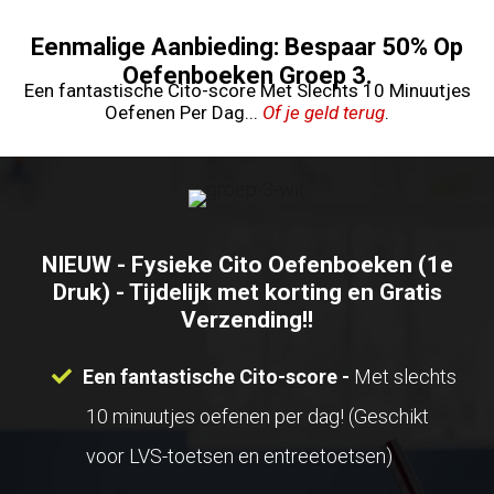
Ga
Eenmalige Aanbieding: Bespaar 50% Op
naar
Oefenboeken Groep 3.
Een fantastische Cito-score Met Slechts 10 Minuutjes
de
Oefenen Per Dag...
Of je geld terug
.
inhoud
NIEUW - Fysieke Cito Oefenboeken (1e
Druk) - Tijdelijk met korting en Gratis
Verzending!!
Een fantastische Cito-score -
Met slechts
10 minuutjes oefenen per dag! (Geschikt
voor LVS-toetsen en entreetoetsen)