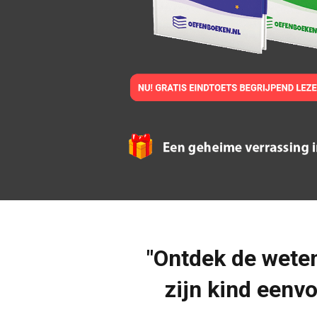
"Ontdek de wete
zijn kind eenv