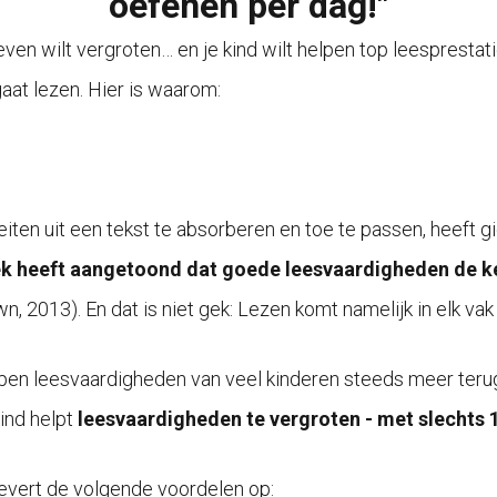
oefenen per dag!"
t leven wilt vergroten… en je kind wilt helpen top leesprest
gaat lezen. Hier is waarom:
ten uit een tekst te absorberen en toe te passen, heeft g
 heeft aangetoond dat goede leesvaardigheden de ker
wn, 2013).
En dat is niet gek: Lezen komt namelijk in elk va
open leesvaardigheden van veel kinderen steeds meer ter
ind helpt
leesvaardigheden te vergroten - met slechts 
vert de volgende voordelen op: