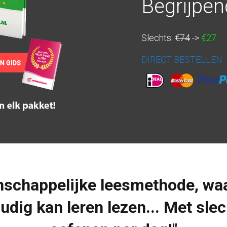
Begrijpen
Slechts:
€74
->
€27
DIRECT BESTELLEN
nschappelijke leesmethode, wa
oudig kan leren lezen... Met sle