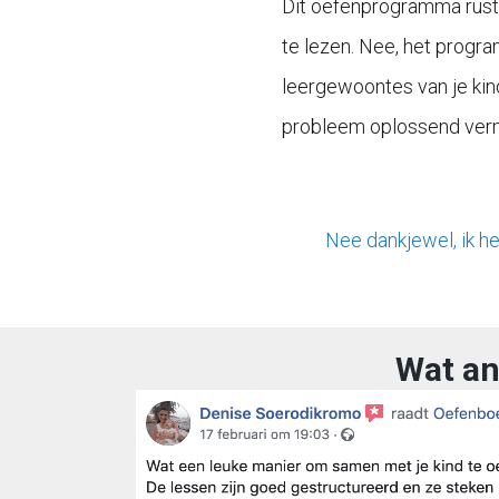
Dit oefenprogramma rust j
te lezen. Nee, het progr
leergewoontes van je kin
probleem oplossend ver
Nee dankjewel, ik he
Wat an