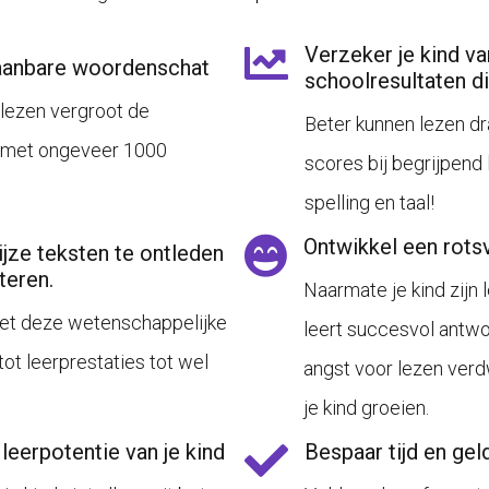
Verzeker je kind va
aanbare woordenschat
schoolresultaten di
 lezen vergroot de
Beter kunnen lezen dra
d met ongeveer 1000
scores bij begrijpend 
spelling en taal!
Ontwikkel een rots
jze teksten te ontleden
lteren.
Naarmate je kind zijn 
 met deze wetenschappelijke
leert succesvol antwoo
tot leerprestaties tot wel
angst voor lezen verd
je kind groeien.
leerpotentie van je kind
Bespaar tijd en gel