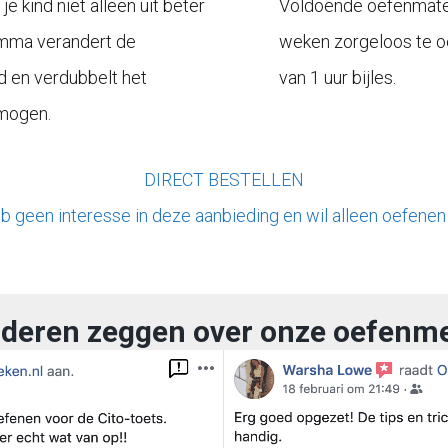
e kind niet alleen uit beter
Voldoende oefenmater
amma verandert de
weken zorgeloos te oe
d en verdubbelt het
van 1 uur bijles.
mogen.
DIRECT BESTELLEN
b geen interesse in deze aanbieding en wil alleen oefenen
deren zeggen over onze oefenm