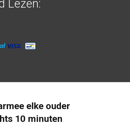
d Lezen:
armee elke ouder
chts 10 minuten