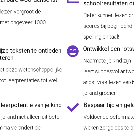
schoolresultaten di
 lezen vergroot de
Beter kunnen lezen dra
d met ongeveer 1000
scores bij begrijpend 
spelling en taal!
Ontwikkel een rots
jze teksten te ontleden
lteren.
Naarmate je kind zijn 
 met deze wetenschappelijke
leert succesvol antwoo
tot leerprestaties tot wel
angst voor lezen verd
je kind groeien.
leerpotentie van je kind
Bespaar tijd en gel
e kind niet alleen uit beter
Voldoende oefenmater
amma verandert de
weken zorgeloos te oe