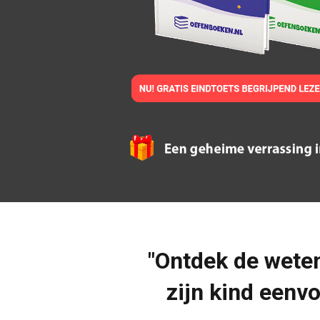
"Ontdek de wete
zijn kind eenv