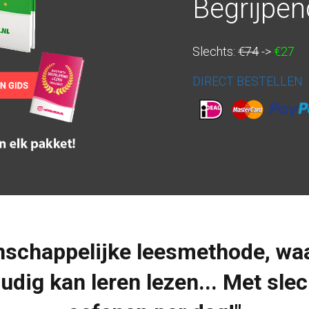
Begrijpen
Slechts:
€74
->
€27
DIRECT BESTELLEN
nschappelijke leesmethode, wa
oudig kan leren lezen... Met sle