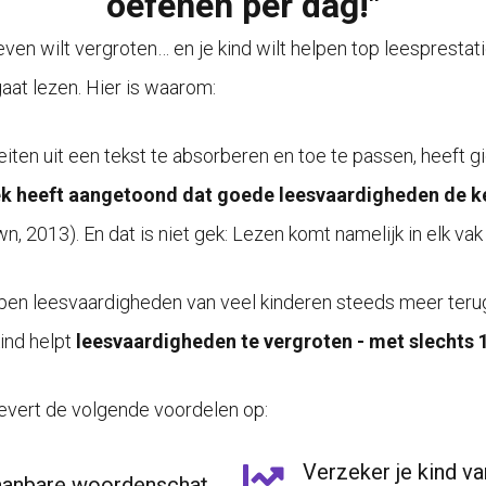
oefenen per dag!"
t leven wilt vergroten… en je kind wilt helpen top leesprest
gaat lezen. Hier is waarom:
ten uit een tekst te absorberen en toe te passen, heeft g
 heeft aangetoond dat goede leesvaardigheden de ker
wn, 2013).
En dat is niet gek: Lezen komt namelijk in elk va
open leesvaardigheden van veel kinderen steeds meer ter
ind helpt
leesvaardigheden te vergroten - met slechts 
vert de volgende voordelen op:
Verzeker je kind va
aanbare woordenschat