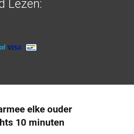
d Lezen:
armee elke ouder
chts 10 minuten